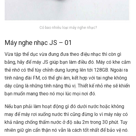
Có bao nhiêu loại máy nghe nhạc?
Máy nghe nhạc JS – 01
Vừa tập thể dục vừa đung đưa theo điệu nhạc thì còn gì
bằng, hãy để máy JS giúp bạn làm điều đó. Máy có khe cắm
thẻ nhớ có thể tùy chỉnh dung lượng lên tới 128GB. Ngoài ra
tính năng đài FM, có thể ghi âm, kết hợp với tai nghe không
dây cũng là những tính năng thú vị. Thiết kế nhỏ nhẹ sẽ khiến
bạn muốn mang theo nó mọi lúc mọi nơi đó.
Nếu bạn phải làm hoạt động gì đó dưới nước hoặc không
may để máy rơi xuống nước thì cũng đừng lo vì máy này có
khả năng chống thấm nước ở độ sâu 2m trong 30 phút. Tuy
nhiên giữ gìn cẩn thận nó vẫn là cách tốt nhất để bảo vệ nó.