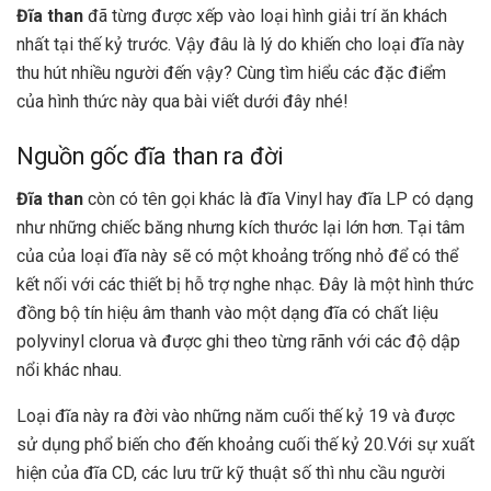
Đĩa than
đã từng được xếp vào loại hình giải trí ăn khách
nhất tại thế kỷ trước. Vậy đâu là lý do khiến cho loại đĩa này
thu hút nhiều người đến vậy? Cùng tìm hiểu các đặc điểm
của hình thức này qua bài viết dưới đây nhé!
Nguồn gốc đĩa than ra đời
Đĩa than
còn có tên gọi khác là đĩa Vinyl hay đĩa LP có dạng
như những chiếc băng nhưng kích thước lại lớn hơn. Tại tâm
của của loại đĩa này sẽ có một khoảng trống nhỏ để có thể
kết nối với các thiết bị hỗ trợ nghe nhạc. Đây là một hình thức
đồng bộ tín hiệu âm thanh vào một dạng đĩa có chất liệu
polyvinyl clorua và được ghi theo từng rãnh với các độ dập
nổi khác nhau.
Loại đĩa này ra đời vào những năm cuối thế kỷ 19 và được
sử dụng phổ biến cho đến khoảng cuối thế kỷ 20.Với sự xuất
hiện của đĩa CD, các lưu trữ kỹ thuật số thì nhu cầu người