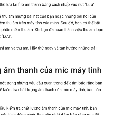
thể lưu lại file âm thanh bằng cách nhấp vào nút “Lưu”.
ể thu âm những bài hát của bạn hoặc những bài nói của
ềm thu âm trên máy tính của mình. Sau đó, bạn có thể bắt
 phần mềm thu âm. Khi bạn đã hoàn thành việc thu âm, bạn
 “Lưu”.
ghi âm và thu âm. Hãy thử ngay và tận hưởng những trải
g âm thanh của mic máy tính
à một trong những yêu cầu quan trọng để đảm bảo rằng bạn
ể kiểm tra chất lượng âm thanh của mic máy tính, bạn cần
 đầu kiểm tra chất lượng âm thanh của mic máy tính, bạn
 cấu hình đúng cách. Bạn cần phải đảm bảo rằng mic đã